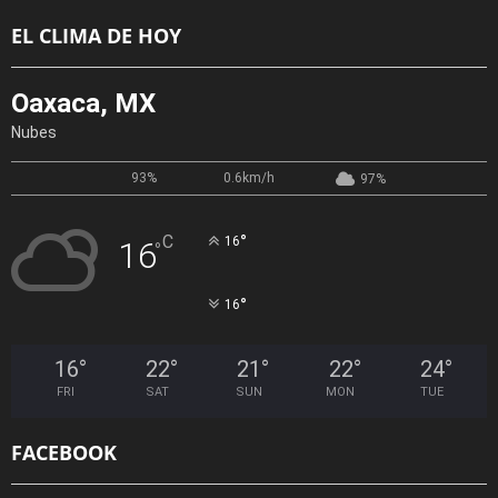
EL CLIMA DE HOY
Oaxaca, MX
Nubes
93%
0.6km/h
97%
°
C
16
16
°
°
16
16
°
22
°
21
°
22
°
24
°
FRI
SAT
SUN
MON
TUE
FACEBOOK