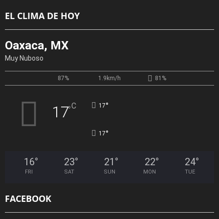
EL CLIMA DE HOY
Oaxaca, MX
Muy Nuboso
87%
1.9km/h
81%
°
C
17
17
°
°
17
16
°
23
°
21
°
22
°
24
°
FRI
SAT
SUN
MON
TUE
FACEBOOK