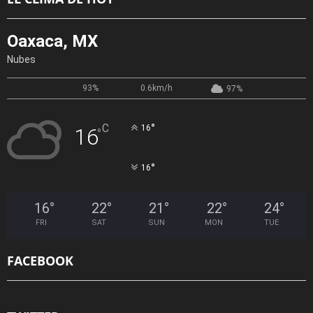
Oaxaca, MX
Nubes
93%
0.6km/h
97%
°
C
16
16
°
°
16
16
°
22
°
21
°
22
°
24
°
FRI
SAT
SUN
MON
TUE
FACEBOOK