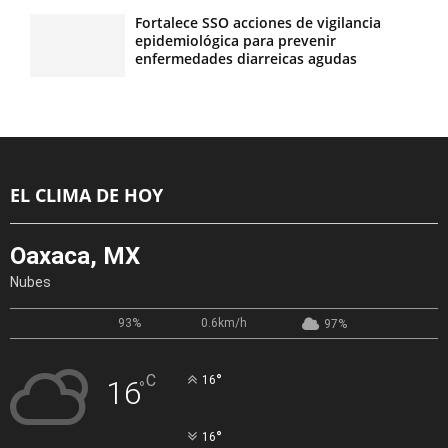
Fortalece SSO acciones de vigilancia
epidemiológica para prevenir
enfermedades diarreicas agudas
EL CLIMA DE HOY
Oaxaca, MX
Nubes
93%
0.6km/h
97%
°
C
16
16
°
°
16