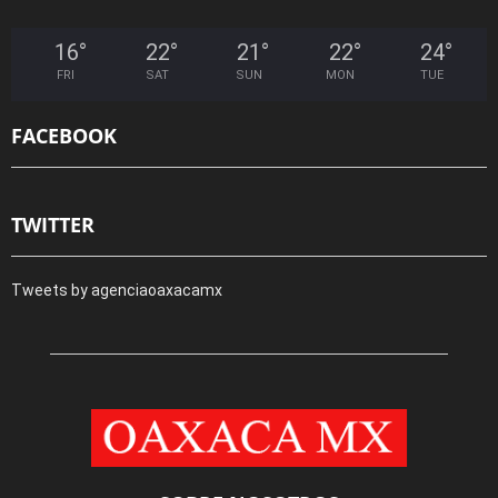
16
°
22
°
21
°
22
°
24
°
FRI
SAT
SUN
MON
TUE
FACEBOOK
TWITTER
Tweets by agenciaoaxacamx